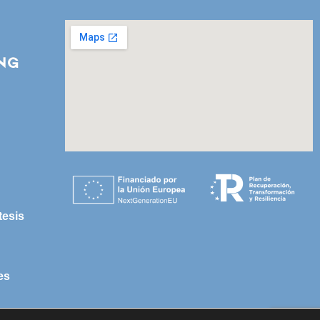
ing
tesis
es