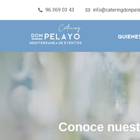
96 369 03 43
info@cateringdonpel
Quien
Conoce nuestr