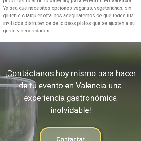
poder disfrutar de tu
catering para eventos en Valencia
.
Ya sea que necesites opciones veganas, vegetarianas, sin
gluten o cualquier otra, nos aseguraremos de que todos tus
invitados disfruten de deliciosos platos que se ajusten a su
gusto y necesidades.
¡Contáctanos hoy mismo para hacer
de tu evento en Valencia una
experiencia gastronómica
inolvidable!
Contactar