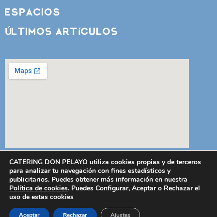
ESPACIOS
Últimos artículos
CATERING DON PELAYO utiliza cookies propias y de terceros
para analizar tu navegación con fines estadísticos y
publicitarios. Puedes obtener más información en nuestra
Política de cookies
. Puedes Configurar, Aceptar o Rechazar el
uso de estas cookies
Aviso Legal
|
Política de Privacidad
|
Política de Cookies
Aceptar
Rechazar
Ajustes
© Catering Don Pelayo. Todos los derechos reservados.
Creado por Tandem Marketing Digital