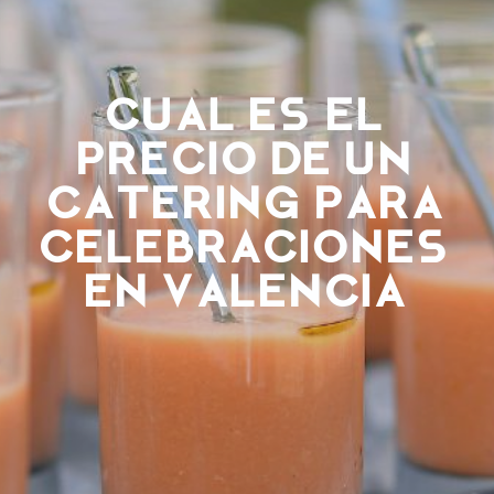
Cual es el
precio de un
catering para
celebraciones
en Valencia