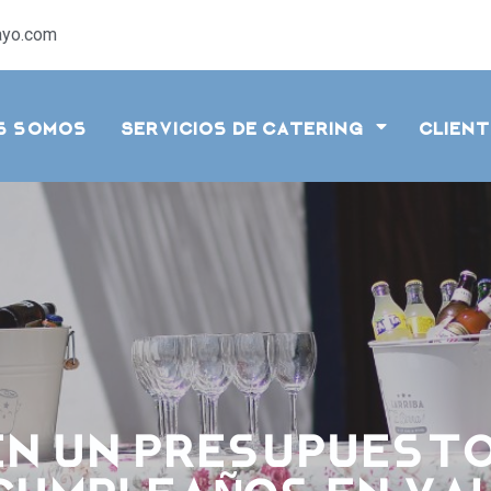
ayo.com
es somos
Servicios de catering
Clien
en un presupuest
cumpleaÑos en Va