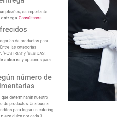
entrega
 cumpleaños, es importante
e entrega
.
Consúltanos.
frecidos
tegorías de productos para
Entre las categorías
’, ‘POSTRES’ y ‘BEBIDAS’.
de sabores
y opciones para
según número de
limentarias
 que determinarán nuestro
po de productos. Una buena
aditos para lograr un catering
 pieza dulce por cada 3