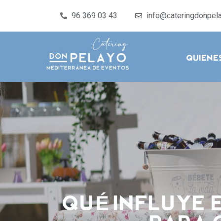
96 369 03 43
info@cateringdonpel
Quien
QuÉ influye 
para 