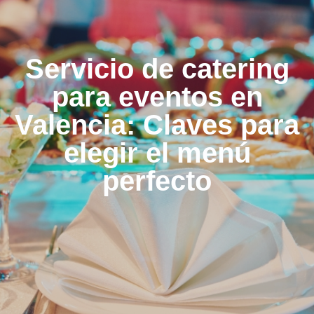
Servicio de catering
para eventos en
Valencia: Claves para
elegir el menú
perfecto